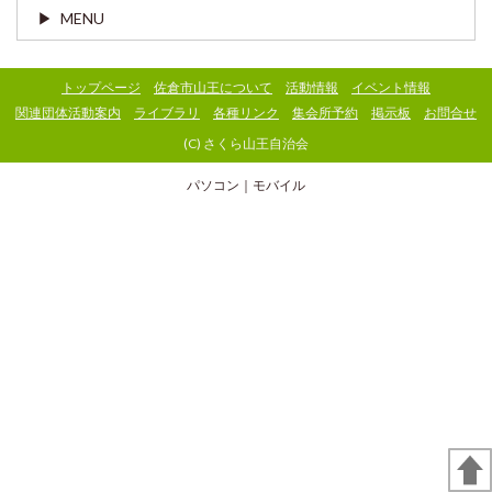
MENU
トップページ
佐倉市山王について
活動情報
イベント情報
関連団体活動案内
ライブラリ
各種リンク
集会所予約
掲示板
お問合せ
(C) さくら山王自治会
パソコン
｜モバイル