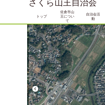
さくら山王自治会
佐倉市山
自治会活
トップ
王につい
動
て