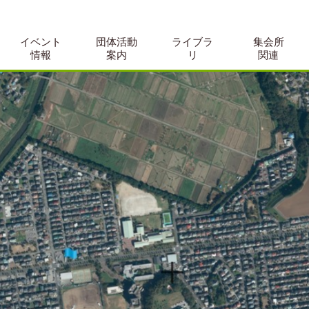
イベント
団体活動
ライブラ
集会所
情報
案内
リ
関連