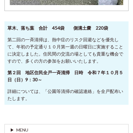
草木、落ち葉 合計
454
袋 側溝土嚢
220
袋
第二回の一斉清掃は、熱中症のリスク回避などを優先し
て、年初の予定通り１０月第一週の日曜日に実施すること
に決定しました。住民間の交流の場としても貴重な機会で
すので、多くの方の参加をお願いいたします。
第２回 地区住民全戸一斉清掃 日時 令和７年１０月５
日（日）
9
：
30
～
詳細については、「公園等清掃の確認連絡」を全戸配布い
たします。
MENU