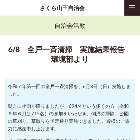
さくら山王自治会
自治会活動
6/8 全戸一斉清掃 実施結果報告
環境部より
令和７年第一回の全戸一斉清掃を、
6
月
8
日（日）実施しま
した。
朝方に小雨が降りましたが、
694
名という多くの方（令和
６年６月は
715
名）の参加をいただき、側溝の掃除、公園
の草刈り、草取りを予定通り実施できました。皆様のご協
力に感謝申し上げます。